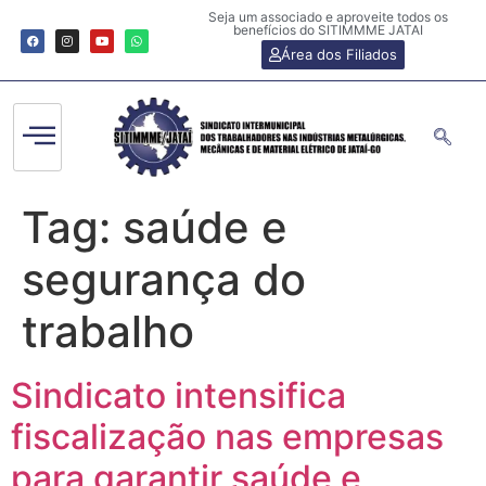
Seja um associado e aproveite todos os
benefícios do SITIMMME JATAI
Área dos Filiados
Tag:
saúde e
segurança do
trabalho
Sindicato intensifica
fiscalização nas empresas
para garantir saúde e