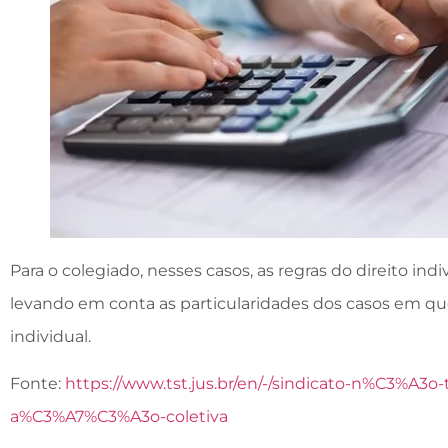
Para o colegiado, nesses casos, as regras do direito in
levando em conta as particularidades dos casos em qu
individual.
Fonte:
https://www.tst.jus.br/en/-/sindicato-n%C3%A3
a%C3%A7%C3%A3o-coletiva