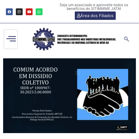
Seja um associado e aproveite todos os
benefícios do SITIMMME JATAI
Área dos Filiados