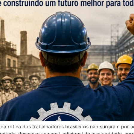
e da rotina dos trabalhadores brasileiros não surgiram por 
limitada, descanso semanal, adicional de insalubridade, no